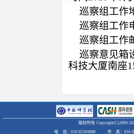
巡察组工作
巡察组工作
巡察组工作
巡察意见箱
科技大厦南座
1
版权所有 Copyright(C)20
电 话：010-82569888
传 真：010-82