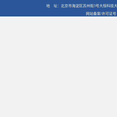
地 址：北京市海淀区苏州街3号大恒科技大
网站备案/许可证号