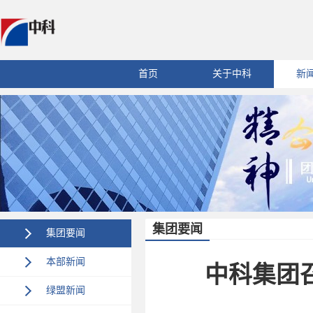
首页
关于中科
新
集团要闻
集团要闻
本部新闻
中科集团
绿盟新闻