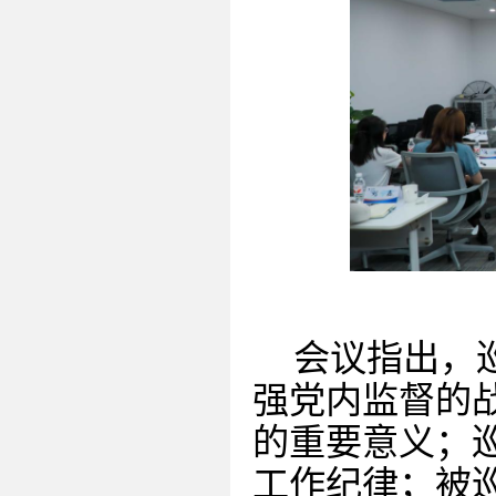
会议指出，
强党内监督的
的重要意义；
工作纪律；被